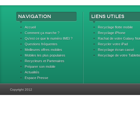
Navigation
Liens utiles
Accueil
Recyclage flotte mobile
Comment ça marche ?
Recyclage iPhone
Qu'est ce que le numéro IMEI ?
Rachat de votre Galaxy No
Questions fréquentes
Recycler votre iPad
Meilleures offres mobiles
Recyclage écran cassé
Mobiles les plus populaires
Recyclage de votre Tablett
Recycleurs et Partenaires
Préparer son mobile
Actualités
Espace Presse
Copyright 2012