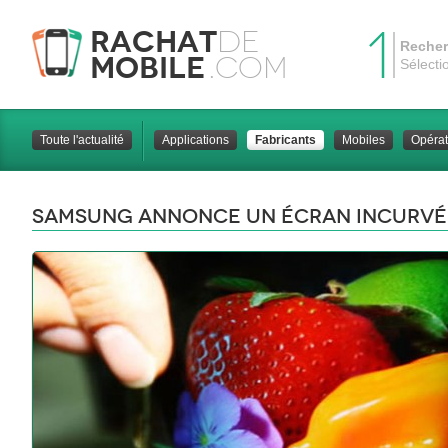
1
Rachat
de
Recher
Mobile
.com
Sélecti
Toute l'actualité
Applications
Fabricants
Mobiles
Opérat
Samsung annonce un écran incurvé