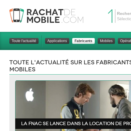
1
Rachat
de
Recher
Mobile
.com
Sélecti
Toute l'actualité
Applications
Fabricants
Mobiles
Opérat
Toute l'actualité sur les fabricant
mobiles
la Fnac se lance dans la location de pr