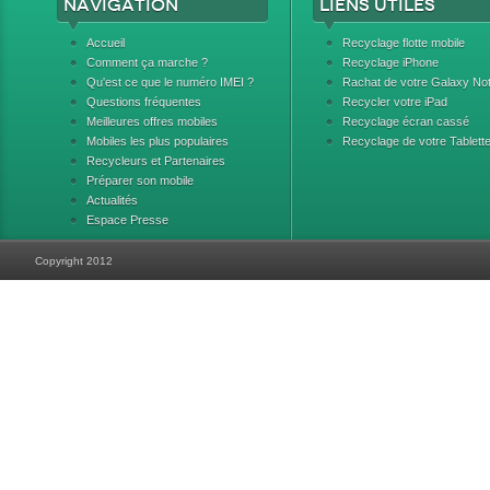
Navigation
Liens utiles
Accueil
Recyclage flotte mobile
Comment ça marche ?
Recyclage iPhone
Qu'est ce que le numéro IMEI ?
Rachat de votre Galaxy No
Questions fréquentes
Recycler votre iPad
Meilleures offres mobiles
Recyclage écran cassé
Mobiles les plus populaires
Recyclage de votre Tablett
Recycleurs et Partenaires
Préparer son mobile
Actualités
Espace Presse
Copyright 2012