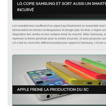
LG copie Samsung et sort aussi un smar
incurvé
Les smartphones souffrent d’un aspect qui finalement se ressemble tout 
démocratisé les formes rectangulaires et design plat. Au final, il règne un
stagnation des ventes et une certaine tonie du marché. Mais Samsung, e
repenser la forme générale pour la rendre incurvée, et ainsi proposer une 
LG a fait un choix très différent pourtant par rapport à Samsung. L’écran est
Apple freine la production du 5C