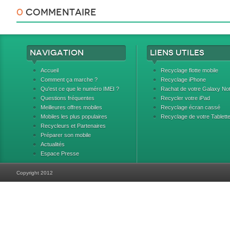
0
Commentaire
Navigation
Liens utiles
Accueil
Recyclage flotte mobile
Comment ça marche ?
Recyclage iPhone
Qu'est ce que le numéro IMEI ?
Rachat de votre Galaxy No
Questions fréquentes
Recycler votre iPad
Meilleures offres mobiles
Recyclage écran cassé
Mobiles les plus populaires
Recyclage de votre Tablett
Recycleurs et Partenaires
Préparer son mobile
Actualités
Espace Presse
Copyright 2012