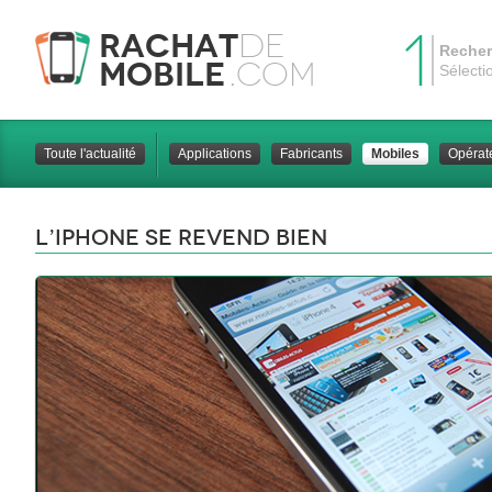
1
Rachat
de
Recher
Mobile
.com
Sélecti
Toute l'actualité
Applications
Fabricants
Mobiles
Opérat
L’Iphone se revend bien