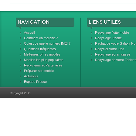
Navigation
Liens utiles
Accueil
Recyclage flotte mobile
Comment ça marche ?
Recyclage iPhone
Qu'est ce que le numéro IMEI ?
Rachat de votre Galaxy No
Questions fréquentes
Recycler votre iPad
Meilleures offres mobiles
Recyclage écran cassé
Mobiles les plus populaires
Recyclage de votre Tablett
Recycleurs et Partenaires
Préparer son mobile
Actualités
Espace Presse
Copyright 2012