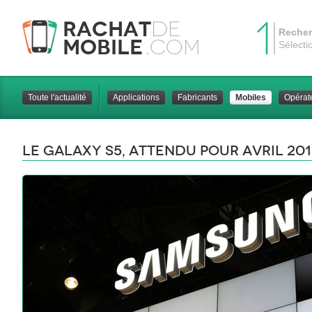
1
Rachat
de
Recher
Mobile
.com
Sélecti
Toute l'actualité
Applications
Fabricants
Mobiles
Opérat
Le Galaxy S5, attendu pour avril 20