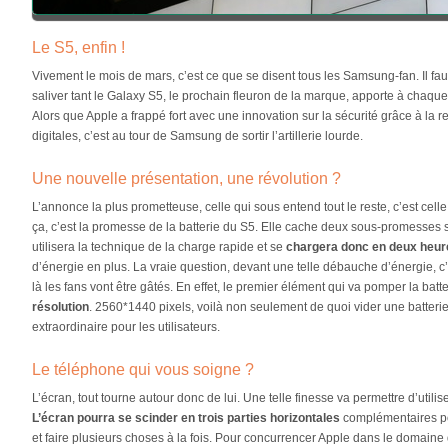
Le S5, enfin !
Vivement le mois de mars, c’est ce que se disent tous les Samsung-fan. Il fau
saliver tant le Galaxy S5, le prochain fleuron de la marque, apporte à cha
Alors que Apple a frappé fort avec une innovation sur la sécurité grâce à la
digitales, c’est au tour de Samsung de sortir l’artillerie lourde.
Une nouvelle présentation, une révolution ?
L’annonce la plus prometteuse, celle qui sous entend tout le reste, c’est cell
ça, c’est la promesse de la batterie du S5. Elle cache deux sous-promesses si
utilisera la technique de la charge rapide et se
chargera donc en deux heur
d’énergie en plus. La vraie question, devant une telle débauche d’énergie, c’e
là les fans vont être gâtés. En effet, le premier élément qui va pomper la batte
résolution
. 2560*1440 pixels, voilà non seulement de quoi vider une batterie 
extraordinaire pour les utilisateurs.
Le téléphone qui vous soigne ?
L’écran, tout tourne autour donc de lui. Une telle finesse va permettre d’utilis
L’écran pourra se scinder en trois parties horizontales
complémentaires pou
et faire plusieurs choses à la fois. Pour concurrencer Apple dans le domaine 