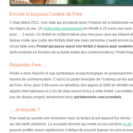
Encore et toujours l’ombre de Free
C’était début 2012. Une date qui est passé dans l’histoire de la téléphonie
les règles du jeu. Un
forfait sans engagement
en illimité à 20 euros par mois
pour … 2 euros. Un forfait ne coûtant même plus rien pour ceux qui étaient d
baisse coûte que coûte des forfaits était née mais personne n’avait encore pu
chose faite avec
Prixtel qui passe aussi son forfait 2 heures pour seuleme
tarifs modulés en fonction de la durée totale des communications, Prixtel fra
Rejoindre Free …
Prixtel a donc franchir le cap symbolique et psychologique en proposant trè
heures de communication. C’est ici la partie émergée de l’iceberg car les autr
de Free. Ainsi, pour 9.99 euros on bénéficie des appels et SMS en illimités t
appels internationaux et 3 Go de data seront inclus à votre forfait. Les forfai
pas de réseau propre) deviennent donc
parfaitement concurrentiels
.
… et ensuite ?
Free avait su suscité une révolution mais ce temps là est aujourd’hui révolu.
sur des tarifs similaires. La nouvelle donnée qui rentre en jeu est donc
la 4G
pouvoir profiter assez rapidement. A défaut de pouvoir baisser les prix encore