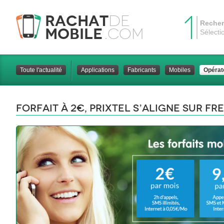
1
Rachat
de
Recher
Mobile
.com
Sélecti
Toute l'actualité
Applications
Fabricants
Mobiles
Opérat
Forfait à 2€, prixtel s’aligne sur fr