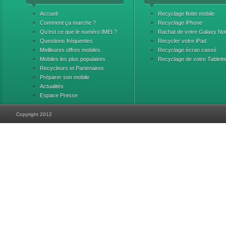
Accueil
Recyclage flotte mobile
Comment ça marche ?
Recyclage iPhone
Qu'est ce que le numéro IMEI ?
Rachat de votre Galaxy No
Questions fréquentes
Recycler votre iPad
Meilleures offres mobiles
Recyclage écran cassé
Mobiles les plus populaires
Recyclage de votre Tablett
Recycleurs et Partenaires
Préparer son mobile
Actualités
Espace Presse
Copyright 2012