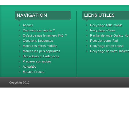
Navigation
Liens utiles
Accueil
Recyclage flotte mobile
Comment ça marche ?
Recyclage iPhone
Qu'est ce que le numéro IMEI ?
Rachat de votre Galaxy No
Questions fréquentes
Recycler votre iPad
Meilleures offres mobiles
Recyclage écran cassé
Mobiles les plus populaires
Recyclage de votre Tablett
Recycleurs et Partenaires
Préparer son mobile
Actualités
Espace Presse
Copyright 2012