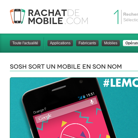
1
Rachat
de
Recher
Mobile
.com
Sélecti
Toute l'actualité
Applications
Fabricants
Mobiles
Opérat
Sosh sort un mobile en son nom