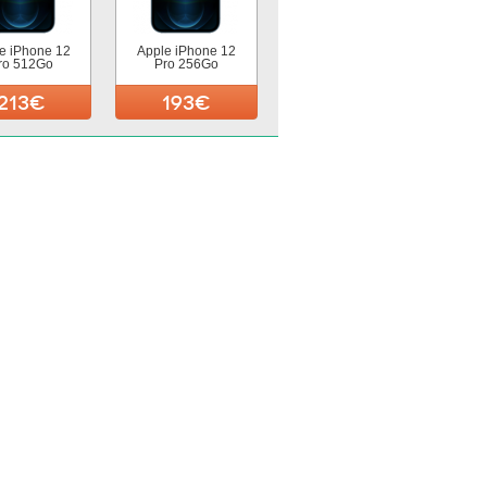
e iPhone 12
Apple iPhone 12
ro 512Go
Pro 256Go
213€
193€