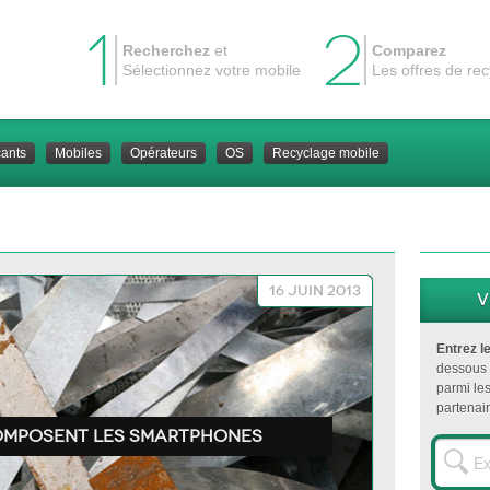
1
2
Recherchez
et
Comparez
Sélectionnez votre mobile
Les offres de re
cants
Mobiles
Opérateurs
OS
Recyclage mobile
16 juin 2013
V
Entrez l
dessous 
parmi le
partenair
composent les smartphones