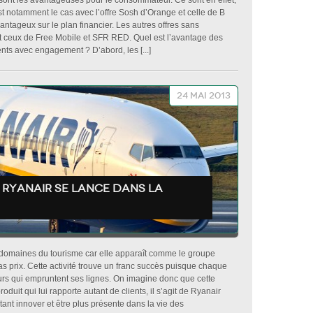
 sont les avantageuses pour le consommateur. Ce sont en effet,
st notamment le cas avec l’offre Sosh d’Orange et celle de B
antageux sur le plan financier. Les autres offres sans
 ceux de Free Mobile et SFR RED. Quel est l’avantage des
ts avec engagement ? D’abord, les [...]
24 mai 2013
Ryanair se lance dans la
es domaines du tourisme car elle apparaît comme le groupe
as prix. Cette activité trouve un franc succès puisque chaque
urs qui empruntent ses lignes. On imagine donc que cette
duit qui lui rapporte autant de clients, il s’agit de Ryanair
nt innover et être plus présente dans la vie des