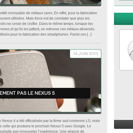
ité incroyable de métaux rares. En effet, pour la fabrication
vent utilisées. Mais force est de constater que plus les
lisés ne cesse de croître. Dans le même temps, lorsque les
hones et qu’ils les jettent, on retrouve ces métaux déversés
lisés pour la fabrication des smartphones. Parmi ces [...]
14 juin 2013
ement pas le Nexus 5
Nexus 4 a été officialisée par la firme sud-coréenne LG, mais
as celle qui produira le prochain Nexus 5 avec Google. Le
souhaite pas renouveler l’expérience. Une séance de