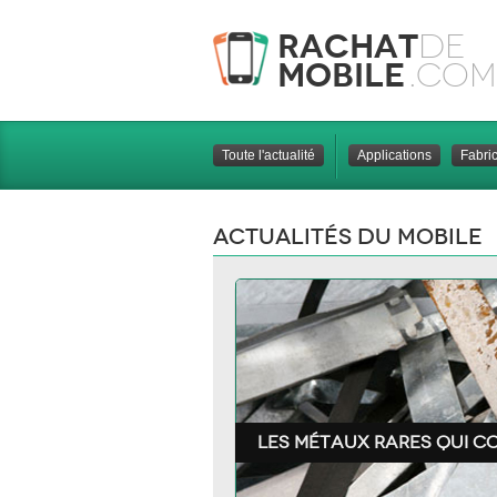
Rachat
de
Mobile
.com
Toute l'actualité
Applications
Fabri
Actualités du mobile
Les métaux rares qui 