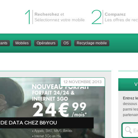
1
2
Recherchez
et
Comparez
Sélectionnez votre mobile
Les offres de re
cants
Mobiles
Opérateurs
OS
Recyclage mobile
12 novembre 2013
V
Entrez l
dessous 
parmi le
partenair
 de data chez B&You