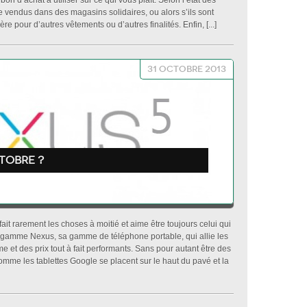
on d’achat à utiliser sur ce qui vous plaît. Selon l’état des
re vendus dans des magasins solidaires, ou alors s’ils sont
e pour d’autres vêtements ou d’autres finalités. Enfin, [...]
31 octobre 2013
ctobre ?
ait rarement les choses à moitié et aime être toujours celui qui
a gamme Nexus, sa gamme de téléphone portable, qui allie les
et des prix tout à fait performants. Sans pour autant être des
mme les tablettes Google se placent sur le haut du pavé et la