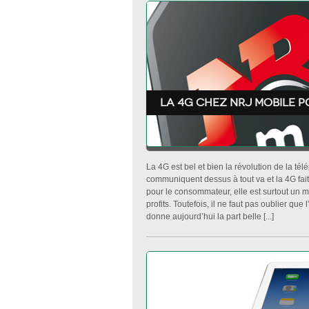
La 4G chez NRJ mobile p
La 4G est bel et bien la révolution de la t
communiquent dessus à tout va et la 4G fait
pour le consommateur, elle est surtout un
profits. Toutefois, il ne faut pas oublier q
donne aujourd’hui la part belle [...]