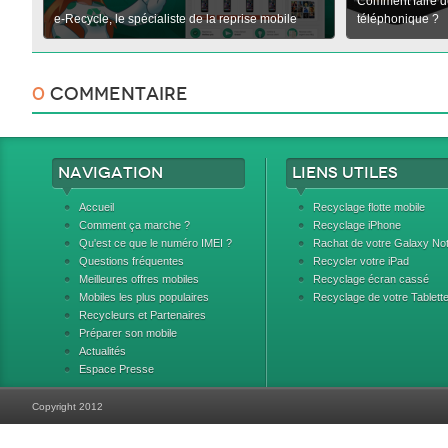
Comment faire d
e-Recycle, le spécialiste de la reprise mobile
téléphonique ?
0
Commentaire
Navigation
Liens utiles
Accueil
Recyclage flotte mobile
Comment ça marche ?
Recyclage iPhone
Qu'est ce que le numéro IMEI ?
Rachat de votre Galaxy No
Questions fréquentes
Recycler votre iPad
Meilleures offres mobiles
Recyclage écran cassé
Mobiles les plus populaires
Recyclage de votre Tablett
Recycleurs et Partenaires
Préparer son mobile
Actualités
Espace Presse
Copyright 2012