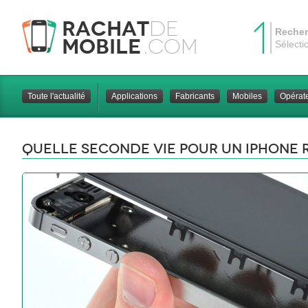
1
Rachat
de
Recher
Mobile
.com
Sélecti
Toute l'actualité
Applications
Fabricants
Mobiles
Opérat
Quelle seconde vie pour un Iphone 