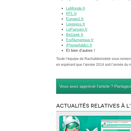
LeMonde.fr
RTL.fr
Europe1.fr
Lexpress.fr
LeParisien.fr
BeGeek.fr
EreNumerique.fr
iPhoneAddict.fr
Et bien d’autres !
Toute l’équipe de Rachatdemobile vous remerc
en espérant que l’année 2014 soit l’année du re
Vous avez apprécié l'article ? Partagez-
Actualités relatives à l