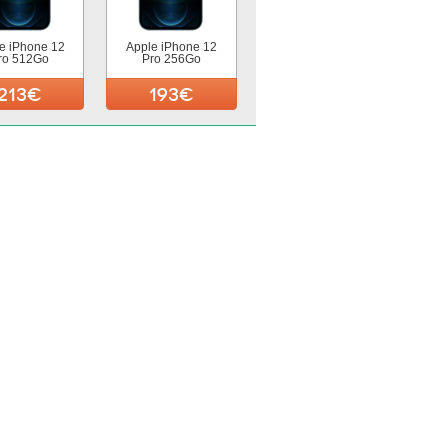
e iPhone 12
Apple iPhone 12
ro 512Go
Pro 256Go
213€
193€