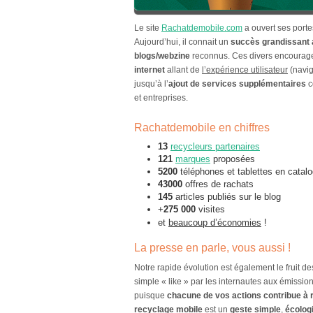
Le site
Rachatdemobile.com
a ouvert ses porte
Aujourd’hui, il connait un
succès grandissant
blogs/webzine
reconnus. Ces divers encoura
internet
allant de
l’expérience utilisateur
(navig
jusqu’à l’
ajout de services supplémentaires
c
et entreprises.
Rachatdemobile en chiffres
13
recycleurs partenaires
121
marques
proposées
5200
téléphones et tablettes en catal
43000
offres de rachats
145
articles publiés sur le blog
+
275 000
visites
et
beaucoup d’économies
!
La presse en parle, vous aussi !
Notre rapide évolution est également le fruit d
simple « like » par les internautes aux émissi
puisque
chacune de vos actions contribue à 
recyclage mobile
est un
geste simple
,
écolog