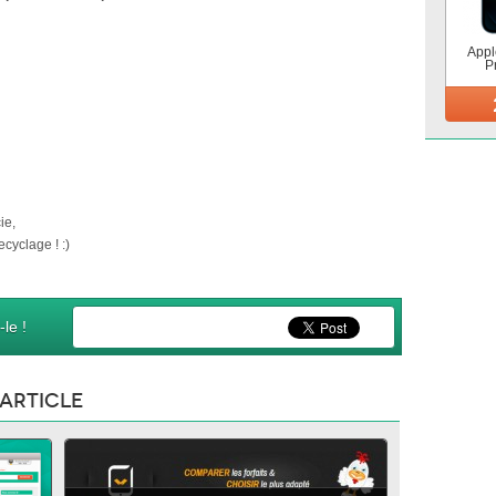
Appl
P
ie,
cyclage ! :)
le !
'article