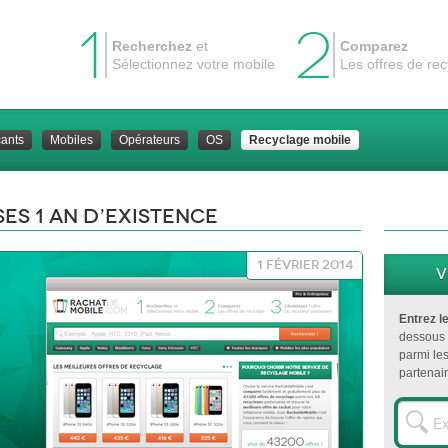
1
2
Recherchez
et
Comparez
Sélectionnez votre mobile
Les offres de re
cants
Mobiles
Opérateurs
OS
Recyclage mobile
es 1 an d’existence
1 février 2014
V
Entrez l
dessous 
parmi le
partenair