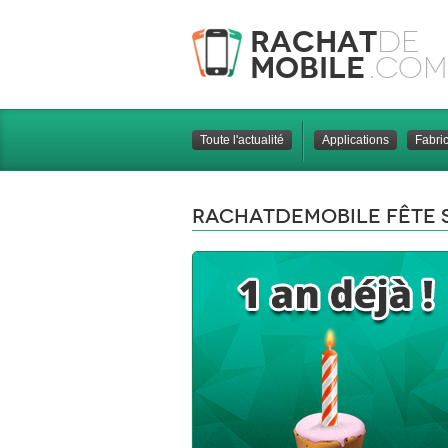
Rachat
de
Mobile
.com
Toute l'actualité
Applications
Fabri
Rachatdemobile fête s