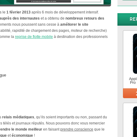
s le
1 février 2013
après 6 mois de développement intensif.
auprès des internautes
et a obtenu de
nombreux retours
des
Re
gements nous poussent sans cesse à
améliorer le site
abilité, rapidité de chargement des pages, moteur de recherche)
omme la
reprise de flotte mobile
à destination des professionnels
ogue
Appl
Pro
es
relais médiatiques
, qu’ils soient importants ou non, passant du
ons télés et journaux réputés. Nous pouvons donc vous remercier
rendre le monde meilleur
en faisant
prendre conscience
que le
ique
et
économique
!